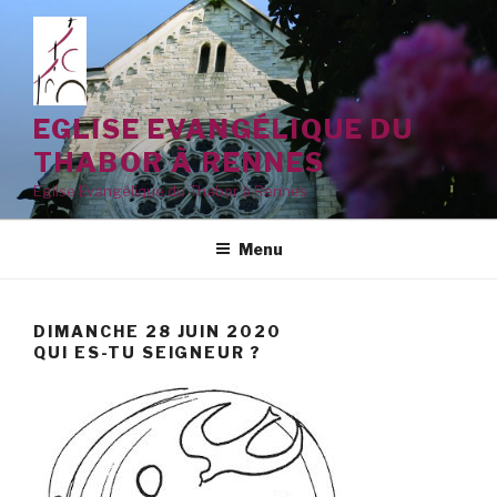
Aller
au
contenu
principal
EGLISE EVANGÉLIQUE DU
THABOR À RENNES
Eglise Evangélique du Thabor à Rennes
Menu
DIMANCHE 28 JUIN 2020
QUI ES-TU SEIGNEUR ?