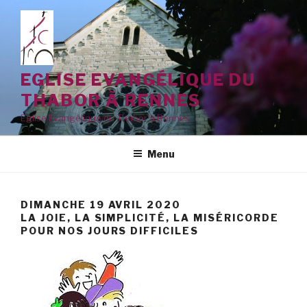
Aller
au
contenu
principal
EGLISE EVANGÉLIQUE DU
THABOR À RENNES
Eglise Evangélique du Thabor à Rennes
Menu
DIMANCHE 19 AVRIL 2020
LA JOIE, LA SIMPLICITÉ, LA MISÉRICORDE
POUR NOS JOURS DIFFICILES